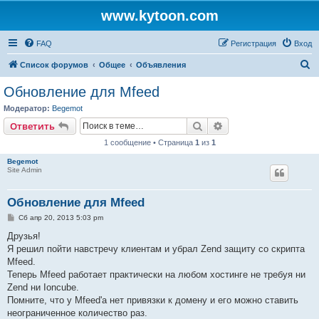
www.kytoon.com
FAQ
Регистрация
Вход
П
Список форумов
Общее
Объявления
о
Обновление для Mfeed
и
Модератор:
Begemot
с
Поиск
Расширенный поис
Ответить
к
1 сообщение • Страница
1
из
1
Begemot
Site Admin
Обновление для Mfeed
С
Сб апр 20, 2013 5:03 pm
о
о
Друзья!
б
Я решил пойти навстречу клиентам и убрал Zend защиту со скрипта
щ
е
Mfeed.
н
Теперь Mfeed работает практически на любом хостинге не требуя ни
и
е
Zend ни Ioncube.
Помните, что у Mfeed'а нет привязки к домену и его можно ставить
неограниченное количество раз.