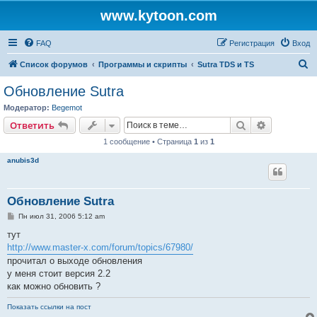
www.kytoon.com
FAQ
Регистрация
Вход
П
Список форумов
Программы и скрипты
Sutra TDS и TS
о
Обновление Sutra
и
Модератор:
Begemot
с
Поиск
Расширен
Ответить
к
1 сообщение • Страница
1
из
1
anubis3d
Обновление Sutra
С
Пн июл 31, 2006 5:12 am
о
о
тут
б
http://www.master-x.com/forum/topics/67980/
щ
е
прочитал о выходе обновления
н
у меня стоит версия 2.2
и
е
как можно обновить ?
Показать ссылки на пост