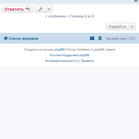
Ответить
1 сообщение • Страница
1
из
1
Перейти
Список форумов
Часовой пояс:
UTC
Создано на основе
phpBB
® Forum Software © phpBB Limited
Русская поддержка phpBB
Конфиденциальность
|
Правила