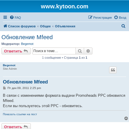
www.kytoon.com
FAQ
Регистрация
Вход
П
Список форумов
Общее
Объявления
о
Обновление Mfeed
и
Модератор:
Begemot
с
Поиск
Расширенный поис
Ответить
к
1 сообщение • Страница
1
из
1
Begemot
Site Admin
Обновление Mfeed
С
Пт дек 09, 2011 2:25 pm
о
о
В связи с изменениями формата выдачи Promoheads PPC обновился
б
Mfeed.
щ
е
Если вы пользуетесь этой PPC - обновитесь.
н
и
Показать ссылки на пост
е
Ответить