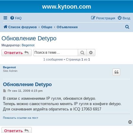
www.kytoon.com
FAQ
Регистрация
Вход
П
Список форумов
Общее
Объявления
о
Обновление Detypo
и
Модератор:
Begemot
с
Поиск
Расширенный поис
Ответить
к
1 сообщение • Страница
1
из
1
Begemot
Site Admin
Обновление Detypo
С
Пт сен 11, 2009 4:15 pm
о
о
В связи с изменениями IP гугля, обновился detypo.
б
Теперь можно самостоятельно менять IP гугля в конфиге detypo.
щ
е
Для скачивания апдейта обратитесь в ICQ 17063 6917
н
и
Показать ссылки на пост
е
Ответить