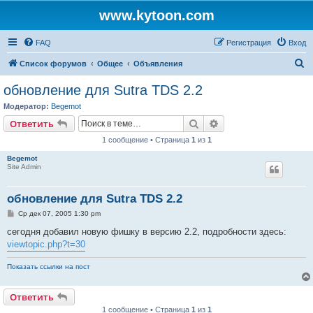
www.kytoon.com
FAQ
Регистрация
Вход
П
Список форумов
Общее
Объявления
о
обновление для Sutra TDS 2.2
и
Модератор:
Begemot
с
Поиск
Расширенный поис
Ответить
к
1 сообщение • Страница
1
из
1
Begemot
Site Admin
обновление для Sutra TDS 2.2
С
Ср дек 07, 2005 1:30 pm
о
о
сегодня добавил новую фишку в версию 2.2, подробности здесь:
б
viewtopic.php?t=30
щ
е
н
Показать ссылки на пост
и
е
Ответить
1 сообщение • Страница
1
из
1