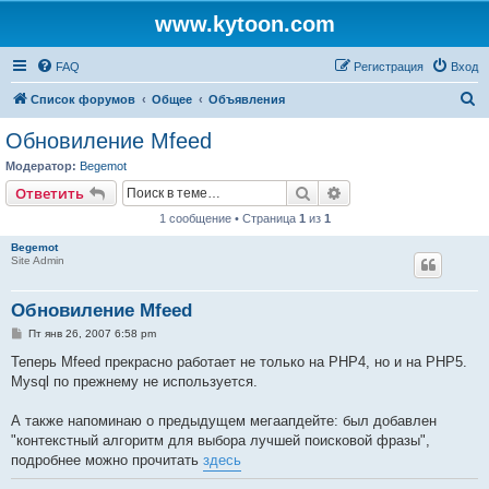
www.kytoon.com
FAQ
Регистрация
Вход
П
Список форумов
Общее
Объявления
о
Обновиление Mfeed
и
Модератор:
Begemot
с
Поиск
Расширенный поис
Ответить
к
1 сообщение • Страница
1
из
1
Begemot
Site Admin
Обновиление Mfeed
С
Пт янв 26, 2007 6:58 pm
о
о
Теперь Mfeed прекрасно работает не только на PHP4, но и на PHP5.
б
Mysql по прежнему не используется.
щ
е
н
А также напоминаю о предыдущем мегаапдейте: был добавлен
и
е
"контекстный алгоритм для выбора лучшей поисковой фразы",
подробнее можно прочитать
здесь