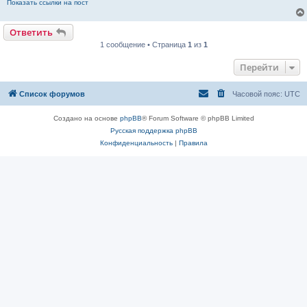
Показать ссылки на пост
Ответить
1 сообщение • Страница
1
из
1
Перейти
Список форумов
Часовой пояс:
UTC
Создано на основе
phpBB
® Forum Software © phpBB Limited
Русская поддержка phpBB
Конфиденциальность
|
Правила