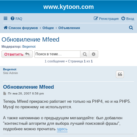
www.kytoon.com
FAQ
Регистрация
Вход
П
Список форумов
Общее
Объявления
о
Обновиление Mfeed
и
Модератор:
Begemot
с
Поиск
Расширенный поис
Ответить
к
1 сообщение • Страница
1
из
1
Begemot
Site Admin
Обновиление Mfeed
С
Пт янв 26, 2007 6:58 pm
о
о
Теперь Mfeed прекрасно работает не только на PHP4, но и на PHP5.
б
Mysql по прежнему не используется.
щ
е
н
А также напоминаю о предыдущем мегаапдейте: был добавлен
и
е
"контекстный алгоритм для выбора лучшей поисковой фразы",
подробнее можно прочитать
здесь