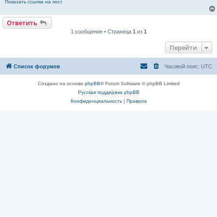
Показать ссылки на пост
Ответить
1 сообщение • Страница
1
из
1
Перейти
Список форумов
Часовой пояс:
UTC
Создано на основе
phpBB
® Forum Software © phpBB Limited
Русская поддержка phpBB
Конфиденциальность
|
Правила