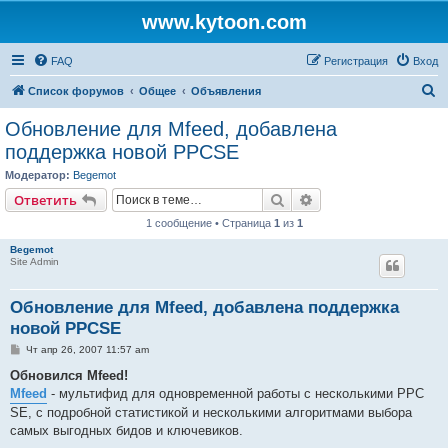
www.kytoon.com
FAQ
Регистрация
Вход
П
Список форумов
Общее
Объявления
о
Обновление для Mfeed, добавлена
и
поддержка новой PPCSE
с
Модератор:
Begemot
к
Поиск
Расширенный поис
Ответить
1 сообщение • Страница
1
из
1
Begemot
Site Admin
Обновление для Mfeed, добавлена поддержка
новой PPCSE
С
Чт апр 26, 2007 11:57 am
о
о
Обновился Mfeed!
б
Mfeed
- мультифид для одновременной работы с несколькими PPC
щ
е
SE, с подробной статистикой и несколькими алгоритмами выбора
н
самых выгодных бидов и ключевиков.
и
е