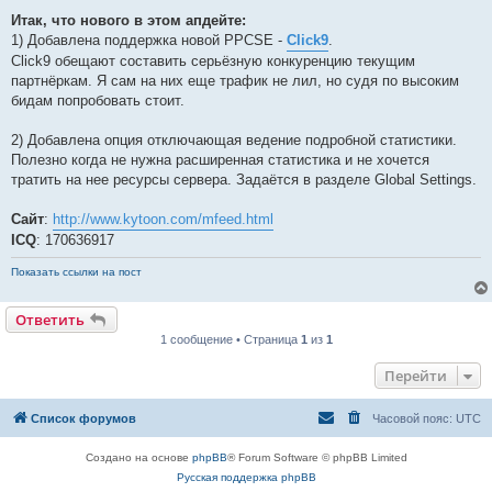
Итак, что нового в этом апдейте:
1) Добавлена поддержка новой PPCSE -
Click9
.
Click9 обещают составить серьёзную конкуренцию текущим
партнёркам. Я сам на них еще трафик не лил, но судя по высоким
бидам попробовать стоит.
2) Добавлена опция отключающая ведение подробной статистики.
Полезно когда не нужна расширенная статистика и не хочется
тратить на нее ресурсы сервера. Задаётся в разделе Global Settings.
Сайт
:
http://www.kytoon.com/mfeed.html
ICQ
: 170636917
Показать ссылки на пост
Ответить
1 сообщение • Страница
1
из
1
Перейти
Список форумов
Часовой пояс:
UTC
Создано на основе
phpBB
® Forum Software © phpBB Limited
Русская поддержка phpBB