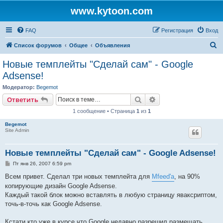
www.kytoon.com
FAQ
Регистрация
Вход
П
Список форумов
Общее
Объявления
о
Новые темплейты "Cделай сам" - Google
и
Adsense!
с
Модератор:
Begemot
к
Поиск
Расширенный поис
Ответить
1 сообщение • Страница
1
из
1
Begemot
Site Admin
Новые темплейты "Cделай сам" - Google Adsense!
С
Пт янв 26, 2007 6:59 pm
о
о
Всем привет. Сделал три новых темплейта для
Mfeed'а
, на 90%
б
копирующие дизайн Google Adsense.
щ
е
Каждый такой блок можно вставлять в любую страницу яваксриптом,
н
точь-в-точь как Google Adsense.
и
е
Кстати кто уже в курсе что Google недавно разрешил размещать