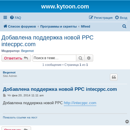
www.kytoon.com
FAQ
Регистрация
Вход
П
Список форумов
Программы и скрипты
Mfeed
о
Добавлена поддержка новой PPC
и
intecppc.com
с
Модератор:
Begemot
к
Поиск
Расширенный поис
Ответить
1 сообщение • Страница
1
из
1
Begemot
Site Admin
Добавлена поддержка новой PPC intecppc.com
С
Чт фев 20, 2014 11:11 am
о
о
Добавлена поддержка новой PPC
http://intecppc.com
б
щ
е
н
Показать ссылки на пост
и
е
Ответить