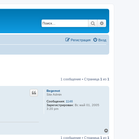
Поиск
Расширенный по
Регистрация
Вход
1 сообщение • Страница
1
из
1
Begemot
Site Admin
Сообщения:
1146
Зарегистрирован:
Вс май 01, 2005
3:20 pm
В
е
1 сообщение • Страница
1
из
1