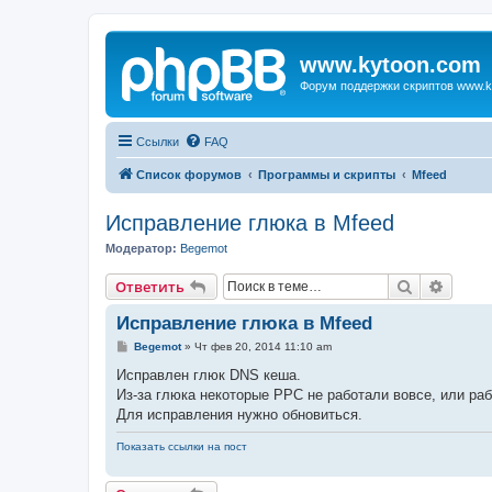
www.kytoon.com
Форум поддержки скриптов www.k
Ссылки
FAQ
Список форумов
Программы и скрипты
Mfeed
Исправление глюка в Mfeed
Модератор:
Begemot
Поиск
Расши
Ответить
Исправление глюка в Mfeed
С
Begemot
»
Чт фев 20, 2014 11:10 am
о
о
Исправлен глюк DNS кеша.
б
Из-за глюка некоторые PPC не работали вовсе, или ра
щ
е
Для исправления нужно обновиться.
н
и
Показать ссылки на пост
е