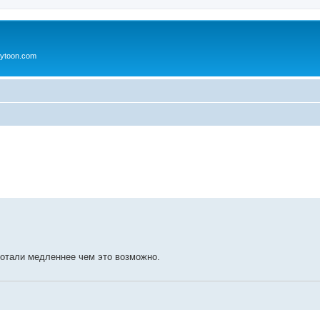
ytoon.com
ренный поиск
ботали медленнее чем это возможно.