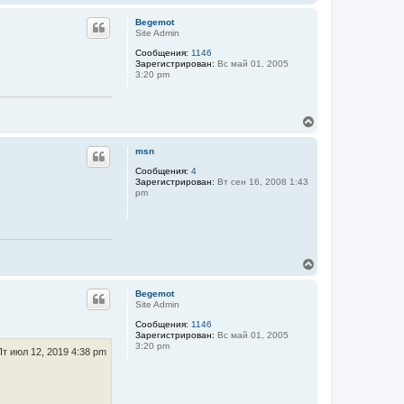
е
р
Begemot
н
Site Admin
у
Сообщения:
1146
т
Зарегистрирован:
Вс май 01, 2005
ь
3:20 pm
с
я
к
н
В
а
е
ч
р
msn
а
н
л
у
Сообщения:
4
у
Зарегистрирован:
Вт сен 16, 2008 1:43
т
pm
ь
с
я
к
н
а
В
ч
е
а
р
Begemot
л
н
Site Admin
у
у
Сообщения:
1146
т
Зарегистрирован:
Вс май 01, 2005
ь
3:20 pm
с
Пт июл 12, 2019 4:38 pm
я
к
н
а