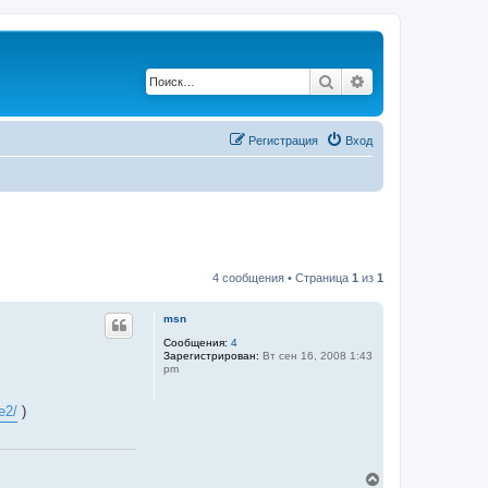
Поиск
Расширенный по
Регистрация
Вход
4 сообщения • Страница
1
из
1
msn
Сообщения:
4
Зарегистрирован:
Вт сен 16, 2008 1:43
pm
e2/
)
В