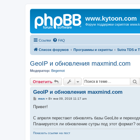
www.kytoon.com
Форум поддержки скриптов www.k
Ссылки
FAQ
Список форумов
Программы и скрипты
Sutra TDS и 
GeoIP и обновления maxmind.com
Модератор:
Begemot
П
Ответить
GeoIP и обновления maxmind.com
С
msn
»
Вт янв 09, 2018 11:17 am
о
о
Привет!
б
щ
е
С апреля перестают обновлять базы GeoLite и переход
н
Планируется ли обновление сутры под этот формат? оо
и
е
Показать ссылки на пост