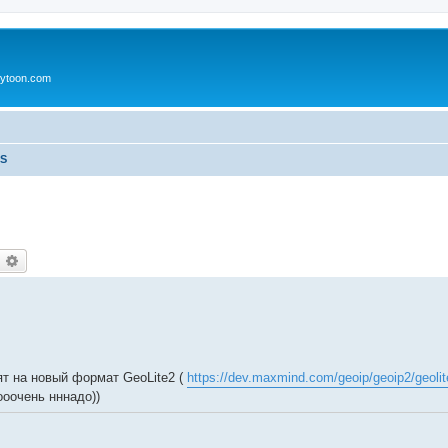
ytoon.com
TS
оиск
Расширенный поиск
ят на новый формат GeoLite2 (
https://dev.maxmind.com/geoip/geoip2/geolit
оочень нннадо))