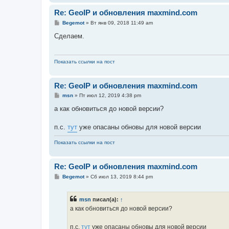
Re: GeoIP и обновления maxmind.com
С
Begemot
»
Вт янв 09, 2018 11:49 am
о
о
Сделаем.
б
щ
е
н
Показать ссылки на пост
и
е
Re: GeoIP и обновления maxmind.com
С
msn
»
Пт июл 12, 2019 4:38 pm
о
о
а как обновиться до новой версии?
б
щ
е
п.с.
тут
уже опасаны обновы для новой версии
н
и
Показать ссылки на пост
е
Re: GeoIP и обновления maxmind.com
С
Begemot
»
Сб июл 13, 2019 8:44 pm
о
о
б
msn
писал(а):
↑
щ
е
а как обновиться до новой версии?
н
и
е
п.с.
тут
уже опасаны обновы для новой версии