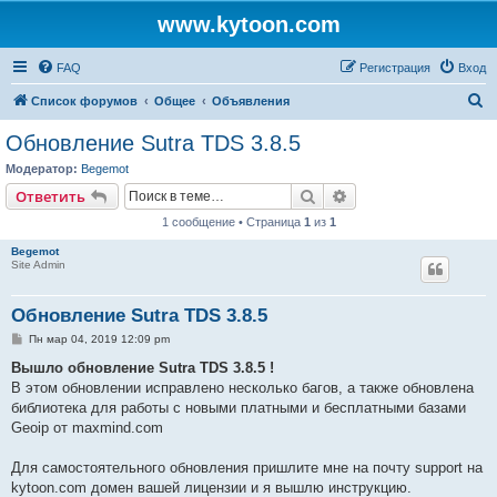
www.kytoon.com
FAQ
Регистрация
Вход
П
Список форумов
Общее
Объявления
о
Обновление Sutra TDS 3.8.5
и
Модератор:
Begemot
с
Поиск
Расширенный поис
Ответить
к
1 сообщение • Страница
1
из
1
Begemot
Site Admin
Обновление Sutra TDS 3.8.5
С
Пн мар 04, 2019 12:09 pm
о
о
Вышло обновление Sutra TDS 3.8.5 !
б
В этом обновлении исправлено несколько багов, а также обновлена
щ
е
библиотека для работы с новыми платными и бесплатными базами
н
Geoip от maxmind.com
и
е
Для самостоятельного обновления пришлите мне на почту support на
kytoon.com домен вашей лицензии и я вышлю инструкцию.