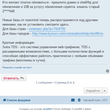
Кто желает платно обновиться - пришлите домен и shell/ftp для
обновления и 10$ за услугу обновления скрипта, кошель старый
Z****648
Новые базы от maxmind теперь распространяются под другими
именами, как их установить смотрите здесь:
Для базы стран -
viewtopic.php?p=791#791
Для базы городов -
http://www.kytoon.com/sutra/admin/help.html#fcts
Краткая информация:
Sutra TDS - это система управления web-трафиком, TDS с
расширенными возможностями, с большим количеством функций и
способная эффективно работать практически с любыми объёмами
трафика (миллионы в сутки).
Показать ссылки на пост
Ответить
1 сообщение • Страница
1
из
1
Перейти
Список форумов
Часовой пояс:
UTC
Создано на основе
phpBB
® Forum Software © phpBB Limited