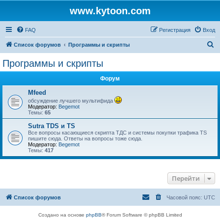
www.kytoon.com
FAQ
Регистрация
Вход
П
Список форумов
Программы и скрипты
о
Программы и скрипты
и
Форум
с
к
Mfeed
обсуждение лучшего мультифида
Модератор:
Begemot
Темы:
65
Sutra TDS и TS
Все вопросы касающиеся скрипта ТДС и системы покупки трафика TS
пишите сюда. Ответы на вопросы тоже сюда.
Модератор:
Begemot
Темы:
417
Перейти
Список форумов
Часовой пояс:
UTC
Создано на основе
phpBB
® Forum Software © phpBB Limited