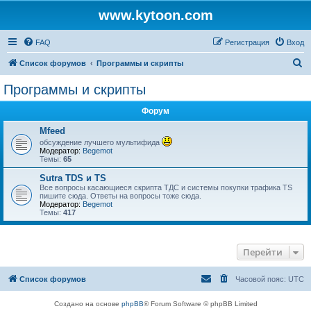
www.kytoon.com
FAQ
Регистрация
Вход
П
Список форумов
Программы и скрипты
о
Программы и скрипты
и
Форум
с
к
Mfeed
обсуждение лучшего мультифида
Модератор:
Begemot
Темы:
65
Sutra TDS и TS
Все вопросы касающиеся скрипта ТДС и системы покупки трафика TS
пишите сюда. Ответы на вопросы тоже сюда.
Модератор:
Begemot
Темы:
417
Перейти
Список форумов
Часовой пояс:
UTC
Создано на основе
phpBB
® Forum Software © phpBB Limited