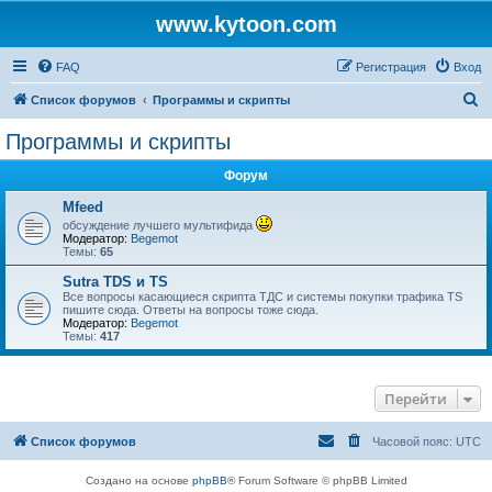
www.kytoon.com
FAQ
Регистрация
Вход
П
Список форумов
Программы и скрипты
о
Программы и скрипты
и
Форум
с
к
Mfeed
обсуждение лучшего мультифида
Модератор:
Begemot
Темы:
65
Sutra TDS и TS
Все вопросы касающиеся скрипта ТДС и системы покупки трафика TS
пишите сюда. Ответы на вопросы тоже сюда.
Модератор:
Begemot
Темы:
417
Перейти
Список форумов
Часовой пояс:
UTC
Создано на основе
phpBB
® Forum Software © phpBB Limited