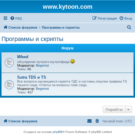
www.kytoon.com
FAQ
Регистрация
Вход
П
Список форумов
Программы и скрипты
о
Программы и скрипты
и
Форум
с
к
Mfeed
обсуждение лучшего мультифида
Модератор:
Begemot
Темы:
65
Sutra TDS и TS
Все вопросы касающиеся скрипта ТДС и системы покупки трафика TS
пишите сюда. Ответы на вопросы тоже сюда.
Модератор:
Begemot
Темы:
417
Перейти
Список форумов
Часовой пояс:
UTC
Создано на основе
phpBB
® Forum Software © phpBB Limited