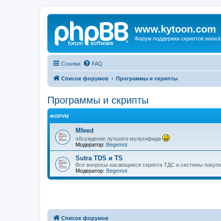
www.kytoon.com
Форум поддержки скриптов www.k
Ссылки
FAQ
Список форумов
Программы и скрипты
Программы и скрипты
ФОРУМ
Mfeed
обсуждение лучшего мультифида
Модератор:
Begemot
Sutra TDS и TS
Все вопросы касающиеся скрипта ТДС и системы покупк
Модератор:
Begemot
Список форумов