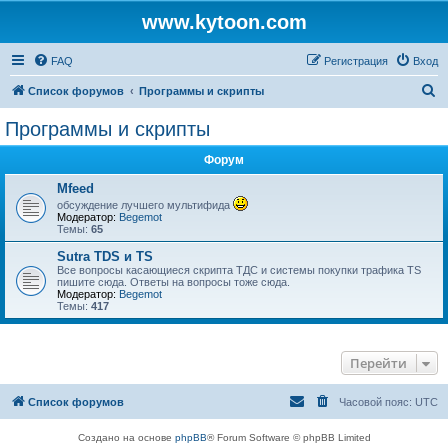
www.kytoon.com
FAQ
Регистрация
Вход
П
Список форумов
Программы и скрипты
о
Программы и скрипты
и
Форум
с
к
Mfeed
обсуждение лучшего мультифида
Модератор:
Begemot
Темы:
65
Sutra TDS и TS
Все вопросы касающиеся скрипта ТДС и системы покупки трафика TS
пишите сюда. Ответы на вопросы тоже сюда.
Модератор:
Begemot
Темы:
417
Перейти
Список форумов
Часовой пояс:
UTC
Создано на основе
phpBB
® Forum Software © phpBB Limited