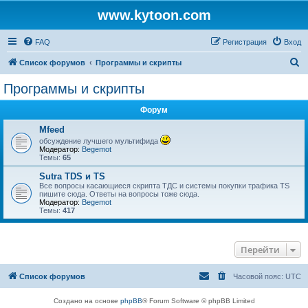
www.kytoon.com
FAQ
Регистрация
Вход
П
Список форумов
Программы и скрипты
о
Программы и скрипты
и
Форум
с
к
Mfeed
обсуждение лучшего мультифида
Модератор:
Begemot
Темы:
65
Sutra TDS и TS
Все вопросы касающиеся скрипта ТДС и системы покупки трафика TS
пишите сюда. Ответы на вопросы тоже сюда.
Модератор:
Begemot
Темы:
417
Перейти
Список форумов
Часовой пояс:
UTC
Создано на основе
phpBB
® Forum Software © phpBB Limited