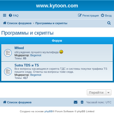
www.kytoon.com
FAQ
Регистрация
Вход
П
Список форумов
Программы и скрипты
о
Программы и скрипты
и
Форум
с
к
Mfeed
обсуждение лучшего мультифида
Модератор:
Begemot
Темы:
65
Sutra TDS и TS
Все вопросы касающиеся скрипта ТДС и системы покупки трафика TS
пишите сюда. Ответы на вопросы тоже сюда.
Модератор:
Begemot
Темы:
417
Перейти
Список форумов
Часовой пояс:
UTC
Создано на основе
phpBB
® Forum Software © phpBB Limited