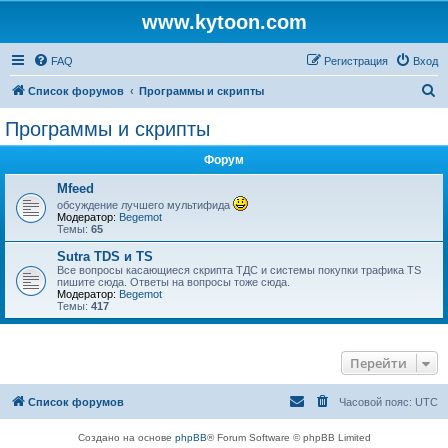
www.kytoon.com
FAQ
Регистрация
Вход
П
Список форумов
Программы и скрипты
о
Программы и скрипты
и
Форум
с
к
Mfeed
обсуждение лучшего мультифида
Модератор:
Begemot
Темы:
65
Sutra TDS и TS
Все вопросы касающиеся скрипта ТДС и системы покупки трафика TS
пишите сюда. Ответы на вопросы тоже сюда.
Модератор:
Begemot
Темы:
417
Перейти
Список форумов
Часовой пояс:
UTC
Создано на основе
phpBB
® Forum Software © phpBB Limited