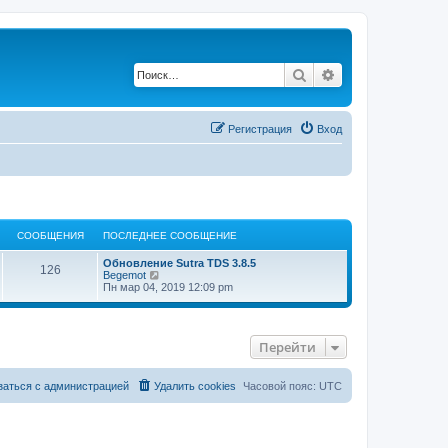
Поиск
Расширенный по
Регистрация
Вход
СООБЩЕНИЯ
ПОСЛЕДНЕЕ СООБЩЕНИЕ
Обновление Sutra TDS 3.8.5
126
П
Begemot
е
Пн мар 04, 2019 12:09 pm
р
е
й
т
Перейти
и
к
п
о
заться с администрацией
Удалить cookies
Часовой пояс:
UTC
с
л
е
д
н