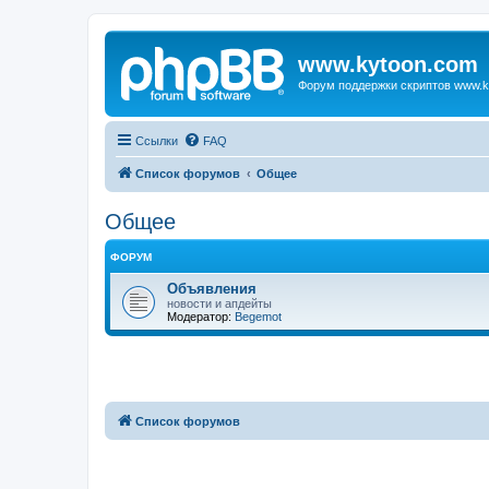
www.kytoon.com
Форум поддержки скриптов www.k
Ссылки
FAQ
Список форумов
Общее
Общее
ФОРУМ
Объявления
новости и апдейты
Модератор:
Begemot
Список форумов