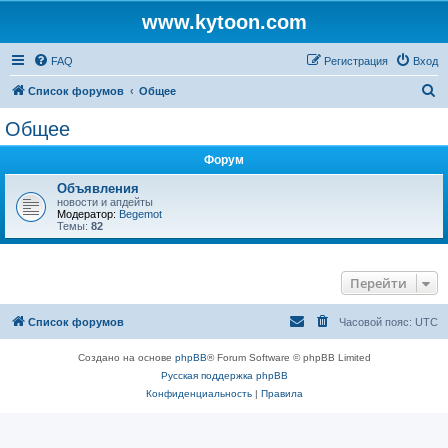
www.kytoon.com
FAQ
Регистрация
Вход
П
Список форумов
Общее
о
Общее
и
Форум
с
к
Объявления
новости и апдейты
Модератор:
Begemot
Темы:
82
Перейти
Список форумов
Часовой пояс:
UTC
Создано на основе
phpBB
® Forum Software © phpBB Limited
Русская поддержка phpBB
Конфиденциальность
|
Правила