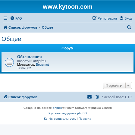
www.kytoon.com
FAQ
Регистрация
Вход
П
Список форумов
Общее
о
Общее
и
Форум
с
к
Объявления
новости и апдейты
Модератор:
Begemot
Темы:
82
Перейти
Список форумов
Часовой пояс:
UTC
Создано на основе
phpBB
® Forum Software © phpBB Limited
Русская поддержка phpBB
Конфиденциальность
|
Правила