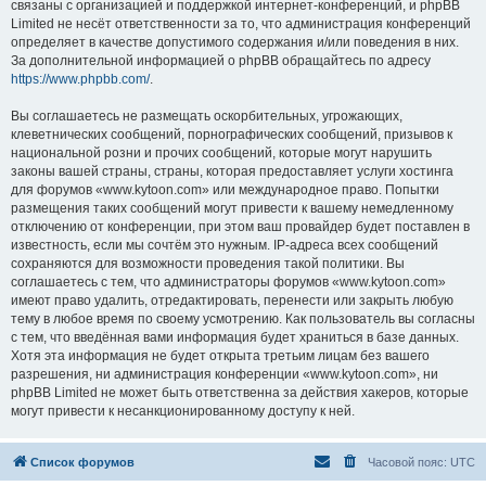
связаны с организацией и поддержкой интернет-конференций, и phpBB
Limited не несёт ответственности за то, что администрация конференций
определяет в качестве допустимого содержания и/или поведения в них.
За дополнительной информацией о phpBB обращайтесь по адресу
https://www.phpbb.com/
.
Вы соглашаетесь не размещать оскорбительных, угрожающих,
клеветнических сообщений, порнографических сообщений, призывов к
национальной розни и прочих сообщений, которые могут нарушить
законы вашей страны, страны, которая предоставляет услуги хостинга
для форумов «www.kytoon.com» или международное право. Попытки
размещения таких сообщений могут привести к вашему немедленному
отключению от конференции, при этом ваш провайдер будет поставлен в
известность, если мы сочтём это нужным. IP-адреса всех сообщений
сохраняются для возможности проведения такой политики. Вы
соглашаетесь с тем, что администраторы форумов «www.kytoon.com»
имеют право удалить, отредактировать, перенести или закрыть любую
тему в любое время по своему усмотрению. Как пользователь вы согласны
с тем, что введённая вами информация будет храниться в базе данных.
Хотя эта информация не будет открыта третьим лицам без вашего
разрешения, ни администрация конференции «www.kytoon.com», ни
phpBB Limited не может быть ответственна за действия хакеров, которые
могут привести к несанкционированному доступу к ней.
Список форумов
Часовой пояс:
UTC