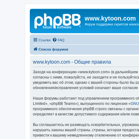
www.kytoon.com
Форум поддержки скриптов www.k
Ссылки
FAQ
Список форумов
www.kytoon.com - Общие правила
Заходя на конференцию «www.kytoon.com» (в дальнейшем «м
согласны с ними, пожалуйста, не заходите и не пользуйте
уведомить вас об этом, однако с вашей стороны было бы 
обновления/исправления условий означает ваше согласие 
Наши форумы работают под управлением программного об
Limited», «phpBB Teams»), выпущенного по лицензии «
GNU 
программного обеспечения phpBB строго связаны с органи
определяет в качестве допустимого содержания и/или по
Вы соглашаетесь не размещать оскорбительных, угрожающ
нарушить законы вашей страны, страны, которая предост
привести к вашему немедленному отключению от конференц