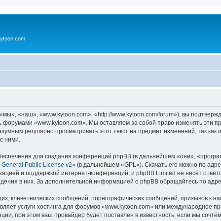
ytoon.com
ы», «наш», «www.kytoon.com», «http://www.kytoon.com/forum»), вы подтверж
сь форумами «www.kytoon.com». Мы оставляем за собой право изменять эти п
разумным регулярно просматривать этот текст на предмет изменений, так ка
с ними.
еспечения для создания конференций phpBB (в дальнейшем «они», «програ
General Public License v2
» (в дальнейшем «GPL»). Скачать его можно по адр
зацией и поддержкой интернет-конференций, и phpBB Limited не несёт ответ
ведения в них. За дополнительной информацией о phpBB обращайтесь по адр
их, клеветнических сообщений, порнографических сообщений, призывов к на
авляет услуги хостинга для форумов «www.kytoon.com» или международное п
ии, при этом ваш провайдер будет поставлен в известность, если мы сочтём