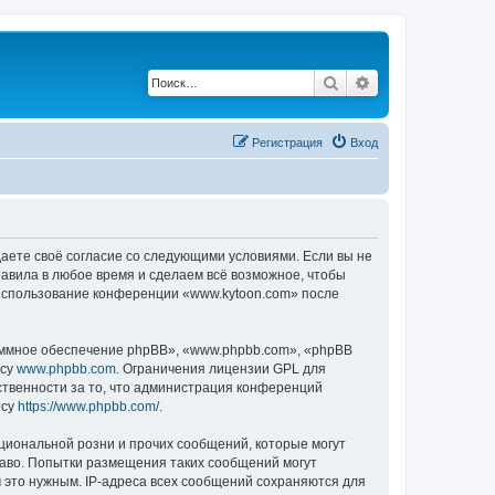
Поиск
Расширенный по
Регистрация
Вход
даете своё согласие со следующими условиями. Если вы не
равила в любое время и сделаем всё возможное, чтобы
к использование конференции «www.kytoon.com» после
ммное обеспечение phpBB», «www.phpbb.com», «phpBB
есу
www.phpbb.com
. Ограничения лицензии GPL для
ственности за то, что администрация конференций
есу
https://www.phpbb.com/
.
циональной розни и прочих сообщений, которые могут
раво. Попытки размещения таких сообщений могут
 это нужным. IP-адреса всех сообщений сохраняются для