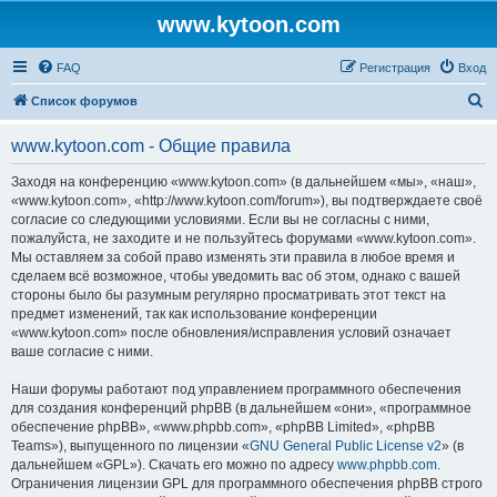
www.kytoon.com
FAQ
Регистрация
Вход
П
Список форумов
о
www.kytoon.com - Общие правила
и
с
Заходя на конференцию «www.kytoon.com» (в дальнейшем «мы», «наш»,
«www.kytoon.com», «http://www.kytoon.com/forum»), вы подтверждаете своё
к
согласие со следующими условиями. Если вы не согласны с ними,
пожалуйста, не заходите и не пользуйтесь форумами «www.kytoon.com».
Мы оставляем за собой право изменять эти правила в любое время и
сделаем всё возможное, чтобы уведомить вас об этом, однако с вашей
стороны было бы разумным регулярно просматривать этот текст на
предмет изменений, так как использование конференции
«www.kytoon.com» после обновления/исправления условий означает
ваше согласие с ними.
Наши форумы работают под управлением программного обеспечения
для создания конференций phpBB (в дальнейшем «они», «программное
обеспечение phpBB», «www.phpbb.com», «phpBB Limited», «phpBB
Teams»), выпущенного по лицензии «
GNU General Public License v2
» (в
дальнейшем «GPL»). Скачать его можно по адресу
www.phpbb.com
.
Ограничения лицензии GPL для программного обеспечения phpBB строго