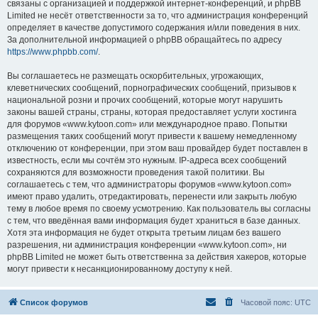
связаны с организацией и поддержкой интернет-конференций, и phpBB
Limited не несёт ответственности за то, что администрация конференций
определяет в качестве допустимого содержания и/или поведения в них.
За дополнительной информацией о phpBB обращайтесь по адресу
https://www.phpbb.com/
.
Вы соглашаетесь не размещать оскорбительных, угрожающих,
клеветнических сообщений, порнографических сообщений, призывов к
национальной розни и прочих сообщений, которые могут нарушить
законы вашей страны, страны, которая предоставляет услуги хостинга
для форумов «www.kytoon.com» или международное право. Попытки
размещения таких сообщений могут привести к вашему немедленному
отключению от конференции, при этом ваш провайдер будет поставлен в
известность, если мы сочтём это нужным. IP-адреса всех сообщений
сохраняются для возможности проведения такой политики. Вы
соглашаетесь с тем, что администраторы форумов «www.kytoon.com»
имеют право удалить, отредактировать, перенести или закрыть любую
тему в любое время по своему усмотрению. Как пользователь вы согласны
с тем, что введённая вами информация будет храниться в базе данных.
Хотя эта информация не будет открыта третьим лицам без вашего
разрешения, ни администрация конференции «www.kytoon.com», ни
phpBB Limited не может быть ответственна за действия хакеров, которые
могут привести к несанкционированному доступу к ней.
Список форумов
Часовой пояс:
UTC