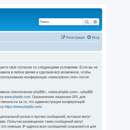
Поиск
Расширенный по
Регистрация
Вход
даете своё согласие со следующими условиями. Если вы не
равила в любое время и сделаем всё возможное, чтобы
к использование конференции «www.kytoon.com» после
ммное обеспечение phpBB», «www.phpbb.com», «phpBB
есу
www.phpbb.com
. Ограничения лицензии GPL для
ственности за то, что администрация конференций
есу
https://www.phpbb.com/
.
циональной розни и прочих сообщений, которые могут
раво. Попытки размещения таких сообщений могут
 это нужным. IP-адреса всех сообщений сохраняются для