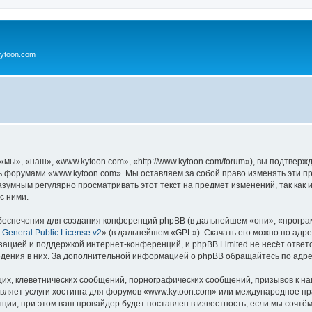
ytoon.com
ы», «наш», «www.kytoon.com», «http://www.kytoon.com/forum»), вы подтверж
сь форумами «www.kytoon.com». Мы оставляем за собой право изменять эти п
разумным регулярно просматривать этот текст на предмет изменений, так ка
с ними.
еспечения для создания конференций phpBB (в дальнейшем «они», «програ
General Public License v2
» (в дальнейшем «GPL»). Скачать его можно по адр
зацией и поддержкой интернет-конференций, и phpBB Limited не несёт ответ
ведения в них. За дополнительной информацией о phpBB обращайтесь по адр
их, клеветнических сообщений, порнографических сообщений, призывов к на
авляет услуги хостинга для форумов «www.kytoon.com» или международное п
ии, при этом ваш провайдер будет поставлен в известность, если мы сочтём