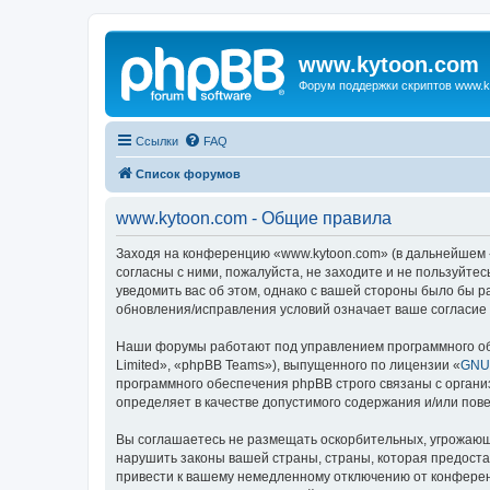
www.kytoon.com
Форум поддержки скриптов www.k
Ссылки
FAQ
Список форумов
www.kytoon.com - Общие правила
Заходя на конференцию «www.kytoon.com» (в дальнейшем «м
согласны с ними, пожалуйста, не заходите и не пользуйте
уведомить вас об этом, однако с вашей стороны было бы 
обновления/исправления условий означает ваше согласие 
Наши форумы работают под управлением программного об
Limited», «phpBB Teams»), выпущенного по лицензии «
GNU 
программного обеспечения phpBB строго связаны с органи
определяет в качестве допустимого содержания и/или по
Вы соглашаетесь не размещать оскорбительных, угрожающ
нарушить законы вашей страны, страны, которая предост
привести к вашему немедленному отключению от конференц