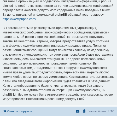
связаны с организацией и поддержкой интернет-конференций, и phpBB
Limited не несёт ответственности за то, что администрация конференций
определяет в качестве допустимого содержания и/или поведения в них.
За дополнительной информацией о phpBB обращайтесь по адресу
https://www.phpbb.com/
.
Вы соглашаетесь не размещать оскорбительных, угрожающих,
клеветнических сообщений, порнографических сообщений, призывов к
национальной розни и прочих сообщений, которые могут нарушить
законы вашей страны, страны, которая предоставляет услуги хостинга
для форумов «www.kytoon.com» или международное право. Попытки
размещения таких сообщений могут привести к вашему немедленному
отключению от конференции, при этом ваш провайдер будет поставлен в
известность, если мы сочтём это нужным. IP-адреса всех сообщений
сохраняются для возможности проведения такой политики. Вы
соглашаетесь с тем, что администраторы форумов «www.kytoon.com»
имеют право удалить, отредактировать, перенести или закрыть любую
тему в любое время по своему усмотрению. Как пользователь вы согласны
с тем, что введённая вами информация будет храниться в базе данных.
Хотя эта информация не будет открыта третьим лицам без вашего
разрешения, ни администрация конференции «www.kytoon.com», ни
phpBB Limited не может быть ответственна за действия хакеров, которые
могут привести к несанкционированному доступу к ней.
Список форумов
Часовой пояс:
UTC