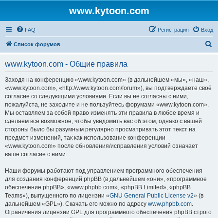
www.kytoon.com
FAQ
Регистрация
Вход
П
Список форумов
о
www.kytoon.com - Общие правила
и
с
Заходя на конференцию «www.kytoon.com» (в дальнейшем «мы», «наш»,
«www.kytoon.com», «http://www.kytoon.com/forum»), вы подтверждаете своё
к
согласие со следующими условиями. Если вы не согласны с ними,
пожалуйста, не заходите и не пользуйтесь форумами «www.kytoon.com».
Мы оставляем за собой право изменять эти правила в любое время и
сделаем всё возможное, чтобы уведомить вас об этом, однако с вашей
стороны было бы разумным регулярно просматривать этот текст на
предмет изменений, так как использование конференции
«www.kytoon.com» после обновления/исправления условий означает
ваше согласие с ними.
Наши форумы работают под управлением программного обеспечения
для создания конференций phpBB (в дальнейшем «они», «программное
обеспечение phpBB», «www.phpbb.com», «phpBB Limited», «phpBB
Teams»), выпущенного по лицензии «
GNU General Public License v2
» (в
дальнейшем «GPL»). Скачать его можно по адресу
www.phpbb.com
.
Ограничения лицензии GPL для программного обеспечения phpBB строго