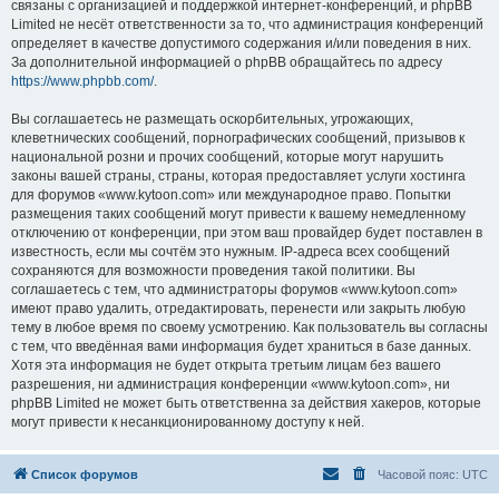
связаны с организацией и поддержкой интернет-конференций, и phpBB
Limited не несёт ответственности за то, что администрация конференций
определяет в качестве допустимого содержания и/или поведения в них.
За дополнительной информацией о phpBB обращайтесь по адресу
https://www.phpbb.com/
.
Вы соглашаетесь не размещать оскорбительных, угрожающих,
клеветнических сообщений, порнографических сообщений, призывов к
национальной розни и прочих сообщений, которые могут нарушить
законы вашей страны, страны, которая предоставляет услуги хостинга
для форумов «www.kytoon.com» или международное право. Попытки
размещения таких сообщений могут привести к вашему немедленному
отключению от конференции, при этом ваш провайдер будет поставлен в
известность, если мы сочтём это нужным. IP-адреса всех сообщений
сохраняются для возможности проведения такой политики. Вы
соглашаетесь с тем, что администраторы форумов «www.kytoon.com»
имеют право удалить, отредактировать, перенести или закрыть любую
тему в любое время по своему усмотрению. Как пользователь вы согласны
с тем, что введённая вами информация будет храниться в базе данных.
Хотя эта информация не будет открыта третьим лицам без вашего
разрешения, ни администрация конференции «www.kytoon.com», ни
phpBB Limited не может быть ответственна за действия хакеров, которые
могут привести к несанкционированному доступу к ней.
Список форумов
Часовой пояс:
UTC