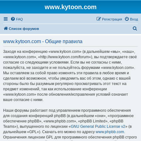
www.kytoon.com
FAQ
Регистрация
Вход
П
Список форумов
о
www.kytoon.com - Общие правила
и
с
Заходя на конференцию «www.kytoon.com» (в дальнейшем «мы», «наш»,
«www.kytoon.com», «http://www.kytoon.com/forum»), вы подтверждаете своё
к
согласие со следующими условиями. Если вы не согласны с ними,
пожалуйста, не заходите и не пользуйтесь форумами «www.kytoon.com».
Мы оставляем за собой право изменять эти правила в любое время и
сделаем всё возможное, чтобы уведомить вас об этом, однако с вашей
стороны было бы разумным регулярно просматривать этот текст на
предмет изменений, так как использование конференции
«www.kytoon.com» после обновления/исправления условий означает
ваше согласие с ними.
Наши форумы работают под управлением программного обеспечения
для создания конференций phpBB (в дальнейшем «они», «программное
обеспечение phpBB», «www.phpbb.com», «phpBB Limited», «phpBB
Teams»), выпущенного по лицензии «
GNU General Public License v2
» (в
дальнейшем «GPL»). Скачать его можно по адресу
www.phpbb.com
.
Ограничения лицензии GPL для программного обеспечения phpBB строго