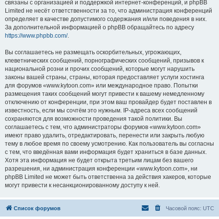
связаны с организацией и поддержкой интернет-конференций, и phpBB
Limited не несёт ответственности за то, что администрация конференций
определяет в качестве допустимого содержания и/или поведения в них.
За дополнительной информацией о phpBB обращайтесь по адресу
https://www.phpbb.com/
.
Вы соглашаетесь не размещать оскорбительных, угрожающих,
клеветнических сообщений, порнографических сообщений, призывов к
национальной розни и прочих сообщений, которые могут нарушить
законы вашей страны, страны, которая предоставляет услуги хостинга
для форумов «www.kytoon.com» или международное право. Попытки
размещения таких сообщений могут привести к вашему немедленному
отключению от конференции, при этом ваш провайдер будет поставлен в
известность, если мы сочтём это нужным. IP-адреса всех сообщений
сохраняются для возможности проведения такой политики. Вы
соглашаетесь с тем, что администраторы форумов «www.kytoon.com»
имеют право удалить, отредактировать, перенести или закрыть любую
тему в любое время по своему усмотрению. Как пользователь вы согласны
с тем, что введённая вами информация будет храниться в базе данных.
Хотя эта информация не будет открыта третьим лицам без вашего
разрешения, ни администрация конференции «www.kytoon.com», ни
phpBB Limited не может быть ответственна за действия хакеров, которые
могут привести к несанкционированному доступу к ней.
Список форумов
Часовой пояс:
UTC