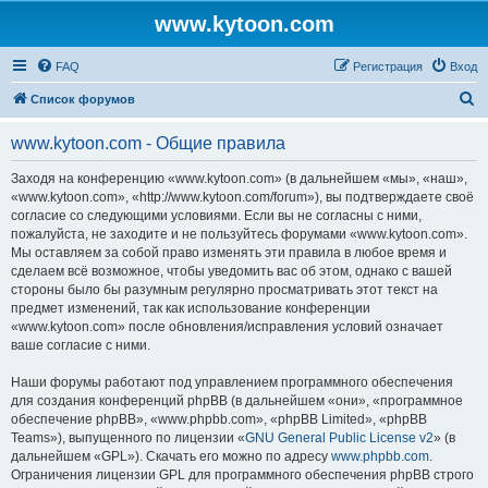
www.kytoon.com
FAQ
Регистрация
Вход
П
Список форумов
о
www.kytoon.com - Общие правила
и
с
Заходя на конференцию «www.kytoon.com» (в дальнейшем «мы», «наш»,
«www.kytoon.com», «http://www.kytoon.com/forum»), вы подтверждаете своё
к
согласие со следующими условиями. Если вы не согласны с ними,
пожалуйста, не заходите и не пользуйтесь форумами «www.kytoon.com».
Мы оставляем за собой право изменять эти правила в любое время и
сделаем всё возможное, чтобы уведомить вас об этом, однако с вашей
стороны было бы разумным регулярно просматривать этот текст на
предмет изменений, так как использование конференции
«www.kytoon.com» после обновления/исправления условий означает
ваше согласие с ними.
Наши форумы работают под управлением программного обеспечения
для создания конференций phpBB (в дальнейшем «они», «программное
обеспечение phpBB», «www.phpbb.com», «phpBB Limited», «phpBB
Teams»), выпущенного по лицензии «
GNU General Public License v2
» (в
дальнейшем «GPL»). Скачать его можно по адресу
www.phpbb.com
.
Ограничения лицензии GPL для программного обеспечения phpBB строго