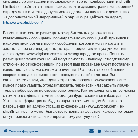
связаны с организацией и поддержкой интернет-конференций, и phpBB
Limited не несёт ответственности за то, что администрация конференций
определяет в качестве допустимого содержания и/или поведения в них.
За дополнительной информацией о phpBB обращайтесь по адресу
https://www.phpbb.com/
.
Вы соглашаетесь не размещать оскорбительных, угрожающих,
клеветнических сообщений, порнографических сообщений, призывов к
национальной розни и прочих сообщений, которые могут нарушить
законы вашей страны, страны, которая предоставляет услуги хостинга
для форумов «www.kytoon.com» или международное право. Попытки
размещения таких сообщений могут привести к вашему немедленному
отключению от конференции, при этом ваш провайдер будет поставлен в
известность, если мы сочтём это нужным. IP-адреса всех сообщений
сохраняются для возможности проведения такой политики. Вы
соглашаетесь с тем, что администраторы форумов «www.kytoon.com»
имеют право удалить, отредактировать, перенести или закрыть любую
тему в любое время по своему усмотрению. Как пользователь вы согласны
с тем, что введённая вами информация будет храниться в базе данных.
Хотя эта информация не будет открыта третьим лицам без вашего
разрешения, ни администрация конференции «www.kytoon.com», ни
phpBB Limited не может быть ответственна за действия хакеров, которые
могут привести к несанкционированному доступу к ней.
Список форумов
Часовой пояс:
UTC