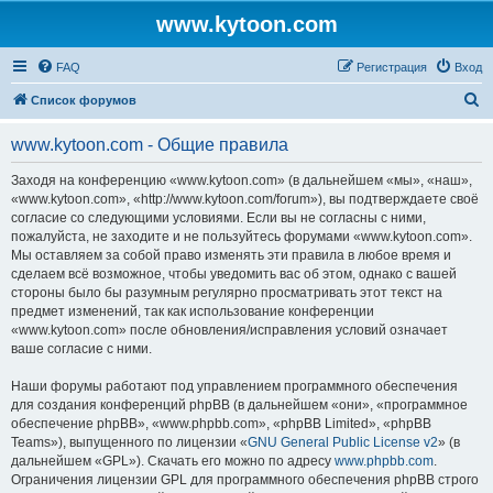
www.kytoon.com
FAQ
Регистрация
Вход
П
Список форумов
о
www.kytoon.com - Общие правила
и
с
Заходя на конференцию «www.kytoon.com» (в дальнейшем «мы», «наш»,
«www.kytoon.com», «http://www.kytoon.com/forum»), вы подтверждаете своё
к
согласие со следующими условиями. Если вы не согласны с ними,
пожалуйста, не заходите и не пользуйтесь форумами «www.kytoon.com».
Мы оставляем за собой право изменять эти правила в любое время и
сделаем всё возможное, чтобы уведомить вас об этом, однако с вашей
стороны было бы разумным регулярно просматривать этот текст на
предмет изменений, так как использование конференции
«www.kytoon.com» после обновления/исправления условий означает
ваше согласие с ними.
Наши форумы работают под управлением программного обеспечения
для создания конференций phpBB (в дальнейшем «они», «программное
обеспечение phpBB», «www.phpbb.com», «phpBB Limited», «phpBB
Teams»), выпущенного по лицензии «
GNU General Public License v2
» (в
дальнейшем «GPL»). Скачать его можно по адресу
www.phpbb.com
.
Ограничения лицензии GPL для программного обеспечения phpBB строго