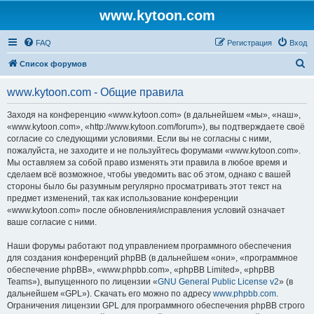
www.kytoon.com
FAQ
Регистрация
Вход
П
Список форумов
о
www.kytoon.com - Общие правила
и
с
Заходя на конференцию «www.kytoon.com» (в дальнейшем «мы», «наш»,
«www.kytoon.com», «http://www.kytoon.com/forum»), вы подтверждаете своё
к
согласие со следующими условиями. Если вы не согласны с ними,
пожалуйста, не заходите и не пользуйтесь форумами «www.kytoon.com».
Мы оставляем за собой право изменять эти правила в любое время и
сделаем всё возможное, чтобы уведомить вас об этом, однако с вашей
стороны было бы разумным регулярно просматривать этот текст на
предмет изменений, так как использование конференции
«www.kytoon.com» после обновления/исправления условий означает
ваше согласие с ними.
Наши форумы работают под управлением программного обеспечения
для создания конференций phpBB (в дальнейшем «они», «программное
обеспечение phpBB», «www.phpbb.com», «phpBB Limited», «phpBB
Teams»), выпущенного по лицензии «
GNU General Public License v2
» (в
дальнейшем «GPL»). Скачать его можно по адресу
www.phpbb.com
.
Ограничения лицензии GPL для программного обеспечения phpBB строго