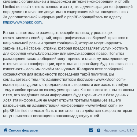
связаны с организацией и поддержкой интернет-конференций, и phpBB
Limited не несёт ответственности за то, что администрация конференций
определяет в качестве допустимого содержания и/или поведения в них.
За дополнительной информацией о phpBB обращайтесь по адресу
https://www.phpbb.com/
.
Вы соглашаетесь не размещать оскорбительных, угрожающих,
клеветнических сообщений, порнографических сообщений, призывов к
национальной розни и прочих сообщений, которые могут нарушить
законы вашей страны, страны, которая предоставляет услуги хостинга
для форумов «www.kytoon.com» или международное право. Попытки
размещения таких сообщений могут привести к вашему немедленному
отключению от конференции, при этом ваш провайдер будет поставлен в
известность, если мы сочтём это нужным. IP-адреса всех сообщений
сохраняются для возможности проведения такой политики. Вы
соглашаетесь с тем, что администраторы форумов «www.kytoon.com»
имеют право удалить, отредактировать, перенести или закрыть любую
тему в любое время по своему усмотрению. Как пользователь вы согласны
с тем, что введённая вами информация будет храниться в базе данных.
Хотя эта информация не будет открыта третьим лицам без вашего
разрешения, ни администрация конференции «www.kytoon.com», ни
phpBB Limited не может быть ответственна за действия хакеров, которые
могут привести к несанкционированному доступу к ней.
Список форумов
Часовой пояс:
UTC