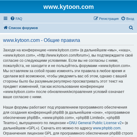
www.kytoon.com
FAQ
Регистрация
Вход
П
Список форумов
о
www.kytoon.com - Общие правила
и
с
Заходя на конференцию «www.kytoon.com» (в дальнейшем «мы», «наш»,
«www.kytoon.com», «http://www.kytoon.com/forum»), вы подтверждаете своё
к
согласие со следующими условиями. Если вы не согласны с ними,
пожалуйста, не заходите и не пользуйтесь форумами «www.kytoon.com».
Мы оставляем за собой право изменять эти правила в любое время и
сделаем всё возможное, чтобы уведомить вас об этом, однако с вашей
стороны было бы разумным регулярно просматривать этот текст на
предмет изменений, так как использование конференции
«www.kytoon.com» после обновления/исправления условий означает
ваше согласие с ними.
Наши форумы работают под управлением программного обеспечения
для создания конференций phpBB (в дальнейшем «они», «программное
обеспечение phpBB», «www.phpbb.com», «phpBB Limited», «phpBB
Teams»), выпущенного по лицензии «
GNU General Public License v2
» (в
дальнейшем «GPL»). Скачать его можно по адресу
www.phpbb.com
.
Ограничения лицензии GPL для программного обеспечения phpBB строго