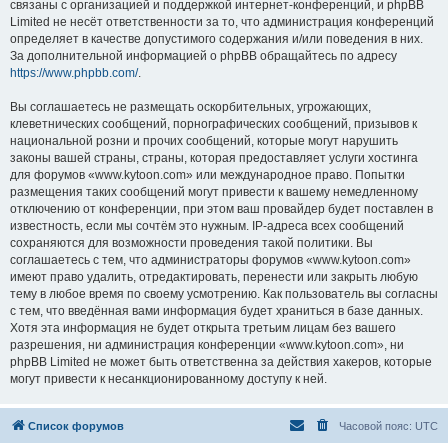
связаны с организацией и поддержкой интернет-конференций, и phpBB
Limited не несёт ответственности за то, что администрация конференций
определяет в качестве допустимого содержания и/или поведения в них.
За дополнительной информацией о phpBB обращайтесь по адресу
https://www.phpbb.com/
.
Вы соглашаетесь не размещать оскорбительных, угрожающих,
клеветнических сообщений, порнографических сообщений, призывов к
национальной розни и прочих сообщений, которые могут нарушить
законы вашей страны, страны, которая предоставляет услуги хостинга
для форумов «www.kytoon.com» или международное право. Попытки
размещения таких сообщений могут привести к вашему немедленному
отключению от конференции, при этом ваш провайдер будет поставлен в
известность, если мы сочтём это нужным. IP-адреса всех сообщений
сохраняются для возможности проведения такой политики. Вы
соглашаетесь с тем, что администраторы форумов «www.kytoon.com»
имеют право удалить, отредактировать, перенести или закрыть любую
тему в любое время по своему усмотрению. Как пользователь вы согласны
с тем, что введённая вами информация будет храниться в базе данных.
Хотя эта информация не будет открыта третьим лицам без вашего
разрешения, ни администрация конференции «www.kytoon.com», ни
phpBB Limited не может быть ответственна за действия хакеров, которые
могут привести к несанкционированному доступу к ней.
Список форумов
Часовой пояс:
UTC