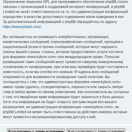
Ограничения лицензии GPL для программного обеспечения phpBB строго
связаны с организацией и поддержкой интернет-конференций, и phpBB
Limited не несёт ответственности за то, что администрация конференций
определяет в качестве допустимого содержания и/или поведения в них.
За дополнительной информацией о phpBB обращайтесь по адресу
https://www.phpbb.com/
.
Вы соглашаетесь не размещать оскорбительных, угрожающих,
клеветнических сообщений, порнографических сообщений, призывов к
национальной розни и прочих сообщений, которые могут нарушить
законы вашей страны, страны, которая предоставляет услуги хостинга
для форумов «www.kytoon.com» или международное право. Попытки
размещения таких сообщений могут привести к вашему немедленному
отключению от конференции, при этом ваш провайдер будет поставлен в
известность, если мы сочтём это нужным. IP-адреса всех сообщений
сохраняются для возможности проведения такой политики. Вы
соглашаетесь с тем, что администраторы форумов «www.kytoon.com»
имеют право удалить, отредактировать, перенести или закрыть любую
тему в любое время по своему усмотрению. Как пользователь вы согласны
с тем, что введённая вами информация будет храниться в базе данных.
Хотя эта информация не будет открыта третьим лицам без вашего
разрешения, ни администрация конференции «www.kytoon.com», ни
phpBB Limited не может быть ответственна за действия хакеров, которые
могут привести к несанкционированному доступу к ней.