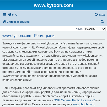
www.kytoon.com
FAQ
Вход
П
Список форумов
о
Язык:
и
www.kytoon.com - Регистрация
с
Заходя на конференцию «www.kytoon.com» (в дальнейшем «мы», «наш»,
к
«www.kytoon.com», «http://www.kytoon.com/forum»), вы подтверждаете своё
согласие со следующими условиями. Если вы не согласны с ними,
пожалуйста, не заходите и не пользуйтесь форумами «www.kytoon.com».
Мы оставляем за собой право изменять эти правила в любое время и
сделаем всё возможное, чтобы уведомить вас об этом, однако с вашей
стороны было бы разумным регулярно просматривать этот текст на
предмет изменений, так как использование конференции
«www.kytoon.com» после обновления/исправления условий означает
ваше согласие с ними.
Наши форумы работают под управлением программного обеспечения
для создания конференций phpBB (в дальнейшем «они», «программное
обеспечение phpBB», «www.phpbb.com», «phpBB Limited», «phpBB
Teams»), выпущенного по лицензии «
GNU General Public License v2
» (в
дальнейшем «GPL»). Скачать его можно по адресу
www.phpbb.com
.