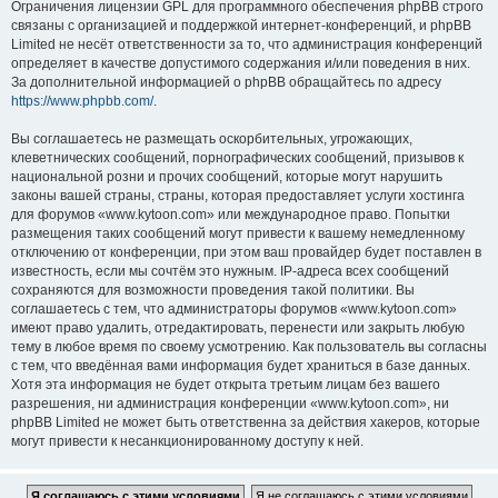
Ограничения лицензии GPL для программного обеспечения phpBB строго
связаны с организацией и поддержкой интернет-конференций, и phpBB
Limited не несёт ответственности за то, что администрация конференций
определяет в качестве допустимого содержания и/или поведения в них.
За дополнительной информацией о phpBB обращайтесь по адресу
https://www.phpbb.com/
.
Вы соглашаетесь не размещать оскорбительных, угрожающих,
клеветнических сообщений, порнографических сообщений, призывов к
национальной розни и прочих сообщений, которые могут нарушить
законы вашей страны, страны, которая предоставляет услуги хостинга
для форумов «www.kytoon.com» или международное право. Попытки
размещения таких сообщений могут привести к вашему немедленному
отключению от конференции, при этом ваш провайдер будет поставлен в
известность, если мы сочтём это нужным. IP-адреса всех сообщений
сохраняются для возможности проведения такой политики. Вы
соглашаетесь с тем, что администраторы форумов «www.kytoon.com»
имеют право удалить, отредактировать, перенести или закрыть любую
тему в любое время по своему усмотрению. Как пользователь вы согласны
с тем, что введённая вами информация будет храниться в базе данных.
Хотя эта информация не будет открыта третьим лицам без вашего
разрешения, ни администрация конференции «www.kytoon.com», ни
phpBB Limited не может быть ответственна за действия хакеров, которые
могут привести к несанкционированному доступу к ней.