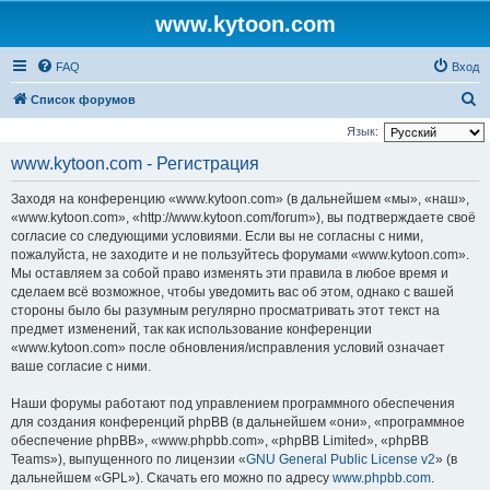
www.kytoon.com
FAQ
Вход
П
Список форумов
о
Язык:
и
www.kytoon.com - Регистрация
с
Заходя на конференцию «www.kytoon.com» (в дальнейшем «мы», «наш»,
к
«www.kytoon.com», «http://www.kytoon.com/forum»), вы подтверждаете своё
согласие со следующими условиями. Если вы не согласны с ними,
пожалуйста, не заходите и не пользуйтесь форумами «www.kytoon.com».
Мы оставляем за собой право изменять эти правила в любое время и
сделаем всё возможное, чтобы уведомить вас об этом, однако с вашей
стороны было бы разумным регулярно просматривать этот текст на
предмет изменений, так как использование конференции
«www.kytoon.com» после обновления/исправления условий означает
ваше согласие с ними.
Наши форумы работают под управлением программного обеспечения
для создания конференций phpBB (в дальнейшем «они», «программное
обеспечение phpBB», «www.phpbb.com», «phpBB Limited», «phpBB
Teams»), выпущенного по лицензии «
GNU General Public License v2
» (в
дальнейшем «GPL»). Скачать его можно по адресу
www.phpbb.com
.