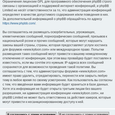
Ограничения лицензии GPL для программного обеспечения phpBB строго
связаны с организацией и поддержкой интернет-конференций, и phpBB
Limited не несёт ответственности за то, что администрация конференций
определяет в качестве допустимого содержания и/или поведения в них.
За дополнительной информацией о phpBB обращайтесь по адресу
https://www.phpbb.com/
.
Вы соглашаетесь не размещать оскорбительных, угрожающих,
клеветнических сообщений, порнографических сообщений, призывов к
национальной розни и прочих сообщений, которые могут нарушить
законы вашей страны, страны, которая предоставляет услуги хостинга
для форумов «www.kytoon.com» или международное право. Попытки
размещения таких сообщений могут привести к вашему немедленному
отключению от конференции, при этом ваш провайдер будет поставлен в
известность, если мы сочтём это нужным. IP-адреса всех сообщений
сохраняются для возможности проведения такой политики. Вы
соглашаетесь с тем, что администраторы форумов «www.kytoon.com»
имеют право удалить, отредактировать, перенести или закрыть любую
тему в любое время по своему усмотрению. Как пользователь вы согласны
с тем, что введённая вами информация будет храниться в базе данных.
Хотя эта информация не будет открыта третьим лицам без вашего
разрешения, ни администрация конференции «www.kytoon.com», ни
phpBB Limited не может быть ответственна за действия хакеров, которые
могут привести к несанкционированному доступу к ней.