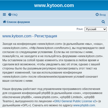
www.kytoon.com
FAQ
Вход
П
Список форумов
о
Язык:
и
www.kytoon.com - Регистрация
с
Заходя на конференцию «www.kytoon.com» (в дальнейшем «мы», «наш»,
к
«www.kytoon.com», «http://www.kytoon.com/forum»), вы подтверждаете своё
согласие со следующими условиями. Если вы не согласны с ними,
пожалуйста, не заходите и не пользуйтесь форумами «www.kytoon.com».
Мы оставляем за собой право изменять эти правила в любое время и
сделаем всё возможное, чтобы уведомить вас об этом, однако с вашей
стороны было бы разумным регулярно просматривать этот текст на
предмет изменений, так как использование конференции
«www.kytoon.com» после обновления/исправления условий означает
ваше согласие с ними.
Наши форумы работают под управлением программного обеспечения
для создания конференций phpBB (в дальнейшем «они», «программное
обеспечение phpBB», «www.phpbb.com», «phpBB Limited», «phpBB
Teams»), выпущенного по лицензии «
GNU General Public License v2
» (в
дальнейшем «GPL»). Скачать его можно по адресу
www.phpbb.com
.