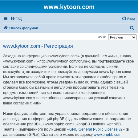
www.kytoon.com
FAQ
Вход
П
Список форумов
о
Язык:
и
www.kytoon.com - Регистрация
с
Заходя на конференцию «www.kytoon.com» (в дальнейшем «мы», «наш»,
к
«www.kytoon.com», «http://www.kytoon.com/forum»), вы подтверждаете своё
согласие со следующими условиями. Если вы не согласны с ними,
пожалуйста, не заходите и не пользуйтесь форумами «www.kytoon.com».
Мы оставляем за собой право изменять эти правила в любое время и
сделаем всё возможное, чтобы уведомить вас об этом, однако с вашей
стороны было бы разумным регулярно просматривать этот текст на
предмет изменений, так как использование конференции
«www.kytoon.com» после обновления/исправления условий означает
ваше согласие с ними.
Наши форумы работают под управлением программного обеспечения
для создания конференций phpBB (в дальнейшем «они», «программное
обеспечение phpBB», «www.phpbb.com», «phpBB Limited», «phpBB
Teams»), выпущенного по лицензии «
GNU General Public License v2
» (в
дальнейшем «GPL»). Скачать его можно по адресу
www.phpbb.com
.