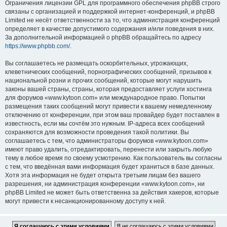
Ограничения лицензии GPL для программного обеспечения phpBB строго
связаны с организацией и поддержкой интернет-конференций, и phpBB
Limited не несёт ответственности за то, что администрация конференций
определяет в качестве допустимого содержания и/или поведения в них.
За дополнительной информацией о phpBB обращайтесь по адресу
https://www.phpbb.com/
.
Вы соглашаетесь не размещать оскорбительных, угрожающих,
клеветнических сообщений, порнографических сообщений, призывов к
национальной розни и прочих сообщений, которые могут нарушить
законы вашей страны, страны, которая предоставляет услуги хостинга
для форумов «www.kytoon.com» или международное право. Попытки
размещения таких сообщений могут привести к вашему немедленному
отключению от конференции, при этом ваш провайдер будет поставлен в
известность, если мы сочтём это нужным. IP-адреса всех сообщений
сохраняются для возможности проведения такой политики. Вы
соглашаетесь с тем, что администраторы форумов «www.kytoon.com»
имеют право удалить, отредактировать, перенести или закрыть любую
тему в любое время по своему усмотрению. Как пользователь вы согласны
с тем, что введённая вами информация будет храниться в базе данных.
Хотя эта информация не будет открыта третьим лицам без вашего
разрешения, ни администрация конференции «www.kytoon.com», ни
phpBB Limited не может быть ответственна за действия хакеров, которые
могут привести к несанкционированному доступу к ней.