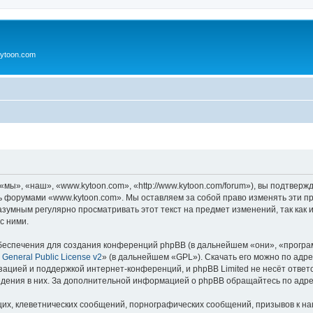
ytoon.com
ы», «наш», «www.kytoon.com», «http://www.kytoon.com/forum»), вы подтверж
сь форумами «www.kytoon.com». Мы оставляем за собой право изменять эти п
разумным регулярно просматривать этот текст на предмет изменений, так ка
с ними.
еспечения для создания конференций phpBB (в дальнейшем «они», «програ
General Public License v2
» (в дальнейшем «GPL»). Скачать его можно по адр
зацией и поддержкой интернет-конференций, и phpBB Limited не несёт ответ
ведения в них. За дополнительной информацией о phpBB обращайтесь по адр
их, клеветнических сообщений, порнографических сообщений, призывов к на