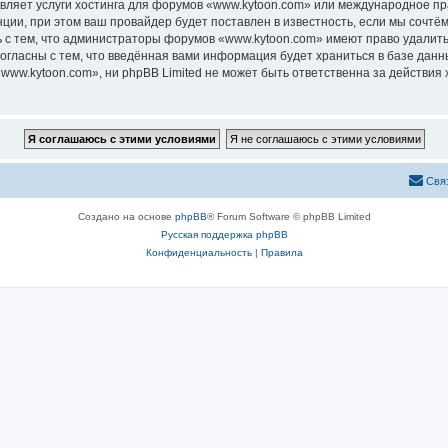
авляет услуги хостинга для форумов «www.kytoon.com» или международное п
ии, при этом ваш провайдер будет поставлен в известность, если мы сочтём
 с тем, что администраторы форумов «www.kytoon.com» имеют право удалить,
согласны с тем, что введённая вами информация будет храниться в базе дан
ww.kytoon.com», ни phpBB Limited не может быть ответственна за действия 
Свя
Создано на основе
phpBB
® Forum Software © phpBB Limited
Русская поддержка phpBB
Конфиденциальность
|
Правила