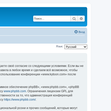
Поиск
Расширенный по
Вход
Язык:
даете своё согласие со следующими условиями. Если вы не
равила в любое время и сделаем всё возможное, чтобы
к использование конференции «www.kytoon.com» после
ммное обеспечение phpBB», «www.phpbb.com», «phpBB
есу
www.phpbb.com
. Ограничения лицензии GPL для
ственности за то, что администрация конференций
есу
https://www.phpbb.com/
.
циональной розни и прочих сообщений, которые могут