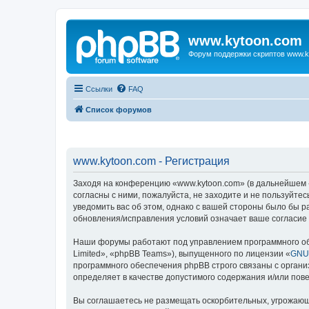
www.kytoon.com
Форум поддержки скриптов www.k
Ссылки
FAQ
Список форумов
www.kytoon.com - Регистрация
Заходя на конференцию «www.kytoon.com» (в дальнейшем «м
согласны с ними, пожалуйста, не заходите и не пользуйте
уведомить вас об этом, однако с вашей стороны было бы 
обновления/исправления условий означает ваше согласие 
Наши форумы работают под управлением программного об
Limited», «phpBB Teams»), выпущенного по лицензии «
GNU 
программного обеспечения phpBB строго связаны с органи
определяет в качестве допустимого содержания и/или по
Вы соглашаетесь не размещать оскорбительных, угрожающ