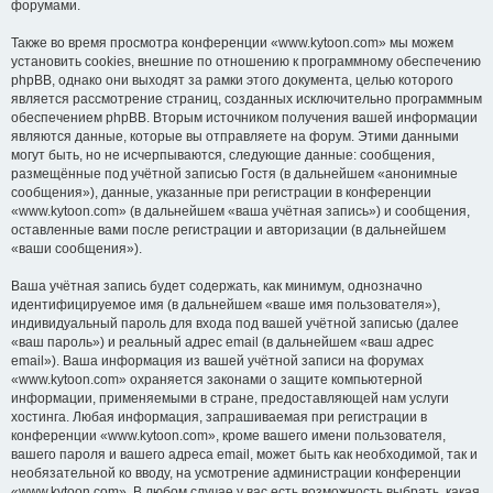
форумами.
Также во время просмотра конференции «www.kytoon.com» мы можем
установить cookies, внешние по отношению к программному обеспечению
phpBB, однако они выходят за рамки этого документа, целью которого
является рассмотрение страниц, созданных исключительно программным
обеспечением phpBB. Вторым источником получения вашей информации
являются данные, которые вы отправляете на форум. Этими данными
могут быть, но не исчерпываются, следующие данные: сообщения,
размещённые под учётной записью Гостя (в дальнейшем «анонимные
сообщения»), данные, указанные при регистрации в конференции
«www.kytoon.com» (в дальнейшем «ваша учётная запись») и сообщения,
оставленные вами после регистрации и авторизации (в дальнейшем
«ваши сообщения»).
Ваша учётная запись будет содержать, как минимум, однозначно
идентифицируемое имя (в дальнейшем «ваше имя пользователя»),
индивидуальный пароль для входа под вашей учётной записью (далее
«ваш пароль») и реальный адрес email (в дальнейшем «ваш адрес
email»). Ваша информация из вашей учётной записи на форумах
«www.kytoon.com» охраняется законами о защите компьютерной
информации, применяемыми в стране, предоставляющей нам услуги
хостинга. Любая информация, запрашиваемая при регистрации в
конференции «www.kytoon.com», кроме вашего имени пользователя,
вашего пароля и вашего адреса email, может быть как необходимой, так и
необязательной ко вводу, на усмотрение администрации конференции
«www.kytoon.com». В любом случае у вас есть возможность выбрать, какая