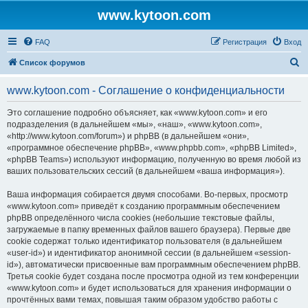
www.kytoon.com
FAQ
Регистрация
Вход
П
Список форумов
о
www.kytoon.com - Соглашение о конфиденциальности
и
с
Это соглашение подробно объясняет, как «www.kytoon.com» и его
подразделения (в дальнейшем «мы», «наш», «www.kytoon.com»,
к
«http://www.kytoon.com/forum») и phpBB (в дальнейшем «они»,
«программное обеспечение phpBB», «www.phpbb.com», «phpBB Limited»,
«phpBB Teams») используют информацию, полученную во время любой из
ваших пользовательских сессий (в дальнейшем «ваша информация»).
Ваша информация собирается двумя способами. Во-первых, просмотр
«www.kytoon.com» приведёт к созданию программным обеспечением
phpBB определённого числа cookies (небольшие текстовые файлы,
загружаемые в папку временных файлов вашего браузера). Первые две
cookie содержат только идентификатор пользователя (в дальнейшем
«user-id») и идентификатор анонимной сессии (в дальнейшем «session-
id»), автоматически присвоенные вам программным обеспечением phpBB.
Третья cookie будет создана после просмотра одной из тем конференции
«www.kytoon.com» и будет использоваться для хранения информации о
прочтённых вами темах, повышая таким образом удобство работы с