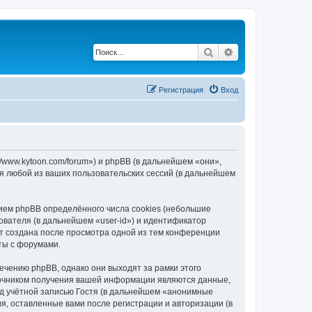
Поиск
Расширенный по
Регистрация
Вход
/www.kytoon.com/forum») и phpBB (в дальнейшем «они»,
я любой из ваших пользовательских сессий (в дальнейшем
ием phpBB определённого числа cookies (небольшие
ователя (в дальнейшем «user-id») и идентификатор
ет создана после просмотра одной из тем конференции
ты с форумами.
чению phpBB, однако они выходят за рамки этого
точником получения вашей информации являются данные,
д учётной записью Гостя (в дальнейшем «анонимные
я, оставленные вами после регистрации и авторизации (в