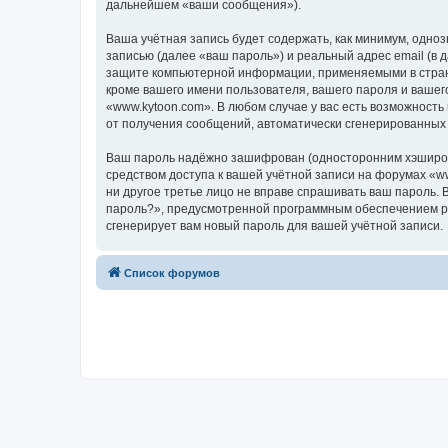
дальнейшем «ваши сообщения»).
Ваша учётная запись будет содержать, как минимум, одн
записью (далее «ваш пароль») и реальный адрес email (в
защите компьютерной информации, применяемыми в стране
кроме вашего имени пользователя, вашего пароля и вашего
«www.kytoon.com». В любом случае у вас есть возможность
от получения сообщений, автоматически сгенерированны
Ваш пароль надёжно зашифрован (односторонним хэширован
средством доступа к вашей учётной записи на форумах «www
ни другое третье лицо не вправе спрашивать ваш пароль. 
пароль?», предусмотренной программным обеспечением ph
сгенерирует вам новый пароль для вашей учётной записи.
Список форумов