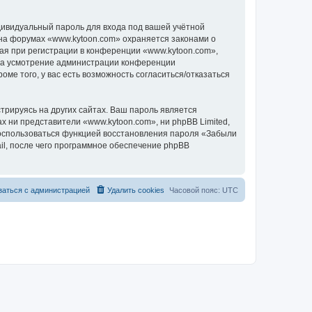
дивидуальный пароль для входа под вашей учётной
 на форумах «www.kytoon.com» охраняется законами о
я при регистрации в конференции «www.kytoon.com»,
, на усмотрение администрации конференции
ме того, у вас есть возможность согласиться/отказаться
рируясь на других сайтах. Ваш пароль является
ах ни представители «www.kytoon.com», ни phpBB Limited,
 воспользоваться функцией восстановления пароля «Забыли
l, после чего программное обеспечение phpBB
заться с администрацией
Удалить cookies
Часовой пояс:
UTC