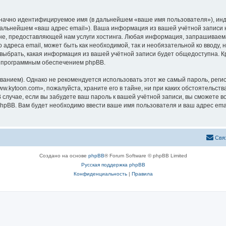
означно идентифицируемое имя (в дальнейшем «ваше имя пользователя»), ин
 дальнейшем «ваш адрес email»). Ваша информация из вашей учётной записи
, предоставляющей нам услуги хостинга. Любая информация, запрашиваема
 адреса email, может быть как необходимой, так и необязательной ко вводу
 выбрать, какая информация из вашей учётной записи будет общедоступна. Кро
х программным обеспечением phpBB.
ием). Однако не рекомендуется использовать этот же самый пароль, регист
.kytoon.com», пожалуйста, храните его в тайне, ни при каких обстоятельств
В случае, если вы забудете ваш пароль к вашей учётной записи, вы сможете
pBB. Вам будет необходимо ввести ваше имя пользователя и ваш адрес emai
Свя
Создано на основе
phpBB
® Forum Software © phpBB Limited
Русская поддержка phpBB
Конфиденциальность
|
Правила