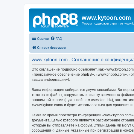
www.kytoon.com
Форум поддержки скриптов www.k
Ссылки
FAQ
Список форумов
www.kytoon.com - Соглашение о конфиденци
Это соглашение подробно объясняет, как «www.kytoon.com»
«программное обеспечение phpBB», «www.phpbb.com», «ph
«ваша информация»).
Ваша информация собирается двумя способами. Во-первых
текстовые файлы, загружаемые в папку временных файлов 
анонимной сессии (в дальнейшем «session-id»), автомати
«www.kytoon.com» и будет использоваться для хранения 
Также во время просмотра конференции «www.kytoon.com» 
документа, целью которого является рассмотрение стран
которые вы отправляете на форум. Этими данными могут 
сообщения»), данные, указанные при регистрации в конфе