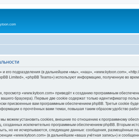
ytoon.com
альности
 и его подразделения (в дальнейшем «мы», «наш», «www.kytoon.com», «http:/
pBB Limited», «phpBB Teams») используют информацию, полученную во врем
, просмотр «www.kytoon.com» приведёт к созданию программным обеспечен
вашего браузера). Первые две cookie содержат только идентификатор польз
чески присвоенные вам программным обеспечением phpBB. Третья cookie буд
информации о прочтённых вами темах, повышая таким образом удобство рабо
мы можем установить cookies, внешние по отношению к программному обеспе
иц, созданных исключительно программным обеспечением phpBB. Вторым ис
быть, но не исчерпываются, следующие данные: сообщения, размещённые по
ренции «www.kytoon.com» (в дальнейшем «ваша учётная запись») и сообщени