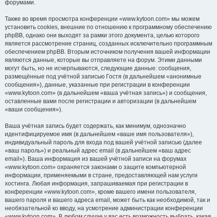
форумами.
Также во время просмотра конференции «www.kytoon.com» мы можем
установить cookies, внешние по отношению к программному обеспечению
phpBB, однако они выходят за рамки этого документа, целью которого
является рассмотрение страниц, созданных исключительно программным
обеспечением phpBB. Вторым источником получения вашей информации
являются данные, которые вы отправляете на форум. Этими данными
могут быть, но не исчерпываются, следующие данные: сообщения,
размещённые под учётной записью Гостя (в дальнейшем «анонимные
сообщения»), данные, указанные при регистрации в конференции
«www.kytoon.com» (в дальнейшем «ваша учётная запись») и сообщения,
оставленные вами после регистрации и авторизации (в дальнейшем
«ваши сообщения»).
Ваша учётная запись будет содержать, как минимум, однозначно
идентифицируемое имя (в дальнейшем «ваше имя пользователя»),
индивидуальный пароль для входа под вашей учётной записью (далее
«ваш пароль») и реальный адрес email (в дальнейшем «ваш адрес
email»). Ваша информация из вашей учётной записи на форумах
«www.kytoon.com» охраняется законами о защите компьютерной
информации, применяемыми в стране, предоставляющей нам услуги
хостинга. Любая информация, запрашиваемая при регистрации в
конференции «www.kytoon.com», кроме вашего имени пользователя,
вашего пароля и вашего адреса email, может быть как необходимой, так и
необязательной ко вводу, на усмотрение администрации конференции
«www.kytoon.com». В любом случае у вас есть возможность выбрать, какая