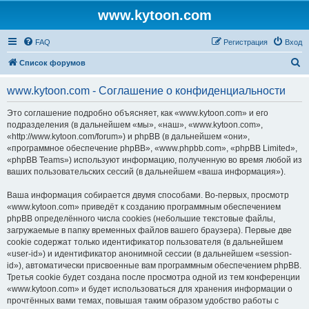
www.kytoon.com
FAQ
Регистрация
Вход
П
Список форумов
о
www.kytoon.com - Соглашение о конфиденциальности
и
с
Это соглашение подробно объясняет, как «www.kytoon.com» и его
подразделения (в дальнейшем «мы», «наш», «www.kytoon.com»,
к
«http://www.kytoon.com/forum») и phpBB (в дальнейшем «они»,
«программное обеспечение phpBB», «www.phpbb.com», «phpBB Limited»,
«phpBB Teams») используют информацию, полученную во время любой из
ваших пользовательских сессий (в дальнейшем «ваша информация»).
Ваша информация собирается двумя способами. Во-первых, просмотр
«www.kytoon.com» приведёт к созданию программным обеспечением
phpBB определённого числа cookies (небольшие текстовые файлы,
загружаемые в папку временных файлов вашего браузера). Первые две
cookie содержат только идентификатор пользователя (в дальнейшем
«user-id») и идентификатор анонимной сессии (в дальнейшем «session-
id»), автоматически присвоенные вам программным обеспечением phpBB.
Третья cookie будет создана после просмотра одной из тем конференции
«www.kytoon.com» и будет использоваться для хранения информации о
прочтённых вами темах, повышая таким образом удобство работы с