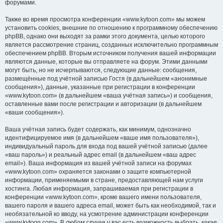
форумами.
Также во время просмотра конференции «www.kytoon.com» мы можем
установить cookies, внешние по отношению к программному обеспечению
phpBB, однако они выходят за рамки этого документа, целью которого
является рассмотрение страниц, созданных исключительно программным
обеспечением phpBB. Вторым источником получения вашей информации
являются данные, которые вы отправляете на форум. Этими данными
могут быть, но не исчерпываются, следующие данные: сообщения,
размещённые под учётной записью Гостя (в дальнейшем «анонимные
сообщения»), данные, указанные при регистрации в конференции
«www.kytoon.com» (в дальнейшем «ваша учётная запись») и сообщения,
оставленные вами после регистрации и авторизации (в дальнейшем
«ваши сообщения»).
Ваша учётная запись будет содержать, как минимум, однозначно
идентифицируемое имя (в дальнейшем «ваше имя пользователя»),
индивидуальный пароль для входа под вашей учётной записью (далее
«ваш пароль») и реальный адрес email (в дальнейшем «ваш адрес
email»). Ваша информация из вашей учётной записи на форумах
«www.kytoon.com» охраняется законами о защите компьютерной
информации, применяемыми в стране, предоставляющей нам услуги
хостинга. Любая информация, запрашиваемая при регистрации в
конференции «www.kytoon.com», кроме вашего имени пользователя,
вашего пароля и вашего адреса email, может быть как необходимой, так и
необязательной ко вводу, на усмотрение администрации конференции
«www.kytoon.com». В любом случае у вас есть возможность выбрать, какая