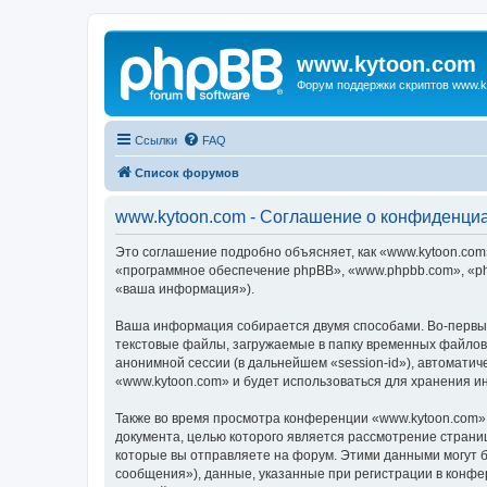
www.kytoon.com
Форум поддержки скриптов www.k
Ссылки
FAQ
Список форумов
www.kytoon.com - Соглашение о конфиденци
Это соглашение подробно объясняет, как «www.kytoon.com»
«программное обеспечение phpBB», «www.phpbb.com», «ph
«ваша информация»).
Ваша информация собирается двумя способами. Во-первых
текстовые файлы, загружаемые в папку временных файлов 
анонимной сессии (в дальнейшем «session-id»), автомати
«www.kytoon.com» и будет использоваться для хранения 
Также во время просмотра конференции «www.kytoon.com» 
документа, целью которого является рассмотрение стран
которые вы отправляете на форум. Этими данными могут 
сообщения»), данные, указанные при регистрации в конфе