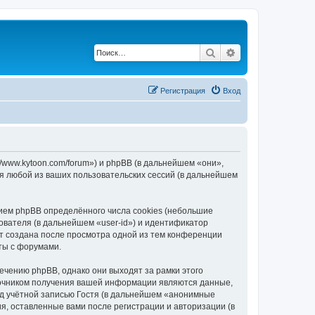
Поиск
Расширенный по
Регистрация
Вход
/www.kytoon.com/forum») и phpBB (в дальнейшем «они»,
я любой из ваших пользовательских сессий (в дальнейшем
ием phpBB определённого числа cookies (небольшие
ователя (в дальнейшем «user-id») и идентификатор
ет создана после просмотра одной из тем конференции
ты с форумами.
чению phpBB, однако они выходят за рамки этого
точником получения вашей информации являются данные,
д учётной записью Гостя (в дальнейшем «анонимные
я, оставленные вами после регистрации и авторизации (в