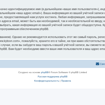
означно идентифицируемое имя (в дальнейшем «ваше имя пользователя»), ин
 дальнейшем «ваш адрес email»). Ваша информация из вашей учётной записи
, предоставляющей нам услуги хостинга. Любая информация, запрашиваема
 адреса email, может быть как необходимой, так и необязательной ко вводу
 выбрать, какая информация из вашей учётной записи будет общедоступна. Кро
х программным обеспечением phpBB.
ием). Однако не рекомендуется использовать этот же самый пароль, регист
.kytoon.com», пожалуйста, храните его в тайне, ни при каких обстоятельств
В случае, если вы забудете ваш пароль к вашей учётной записи, вы сможете
pBB. Вам будет необходимо ввести ваше имя пользователя и ваш адрес emai
Свя
Создано на основе
phpBB
® Forum Software © phpBB Limited
Русская поддержка phpBB
Конфиденциальность
|
Правила