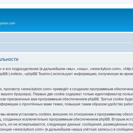
ytoon.com
альности
 и его подразделения (в дальнейшем «мы», «наш», «www.kytoon.com», «http:/
pBB Limited», «phpBB Teams») используют информацию, полученную во врем
, просмотр «www.kytoon.com» приведёт к созданию программным обеспечен
вашего браузера). Первые две cookie содержат только идентификатор польз
чески присвоенные вам программным обеспечением phpBB. Третья cookie буд
информации о прочтённых вами темах, повышая таким образом удобство рабо
мы можем установить cookies, внешние по отношению к программному обеспе
иц, созданных исключительно программным обеспечением phpBB. Вторым ис
быть, но не исчерпываются, следующие данные: сообщения, размещённые по
ренции «www.kytoon.com» (в дальнейшем «ваша учётная запись») и сообщени