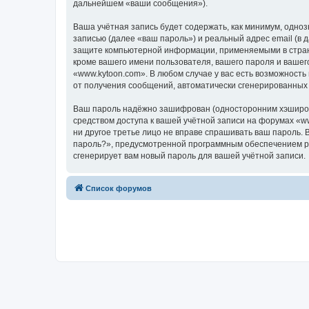
дальнейшем «ваши сообщения»).
Ваша учётная запись будет содержать, как минимум, одн
записью (далее «ваш пароль») и реальный адрес email (в
защите компьютерной информации, применяемыми в стране
кроме вашего имени пользователя, вашего пароля и вашего
«www.kytoon.com». В любом случае у вас есть возможность
от получения сообщений, автоматически сгенерированны
Ваш пароль надёжно зашифрован (односторонним хэширован
средством доступа к вашей учётной записи на форумах «www
ни другое третье лицо не вправе спрашивать ваш пароль. 
пароль?», предусмотренной программным обеспечением ph
сгенерирует вам новый пароль для вашей учётной записи.
Список форумов