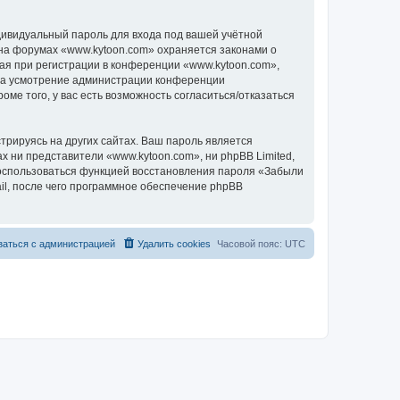
дивидуальный пароль для входа под вашей учётной
 на форумах «www.kytoon.com» охраняется законами о
я при регистрации в конференции «www.kytoon.com»,
, на усмотрение администрации конференции
ме того, у вас есть возможность согласиться/отказаться
рируясь на других сайтах. Ваш пароль является
ах ни представители «www.kytoon.com», ни phpBB Limited,
 воспользоваться функцией восстановления пароля «Забыли
l, после чего программное обеспечение phpBB
заться с администрацией
Удалить cookies
Часовой пояс:
UTC