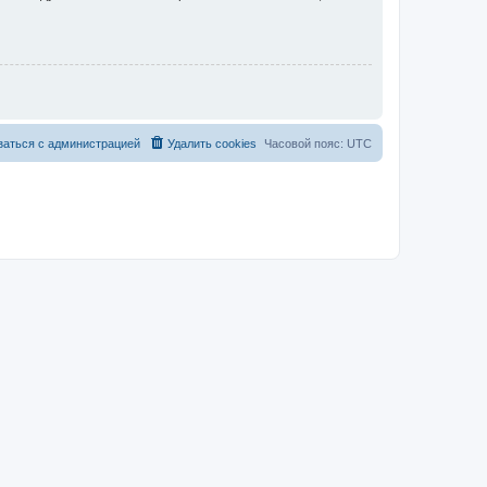
заться с администрацией
Удалить cookies
Часовой пояс:
UTC