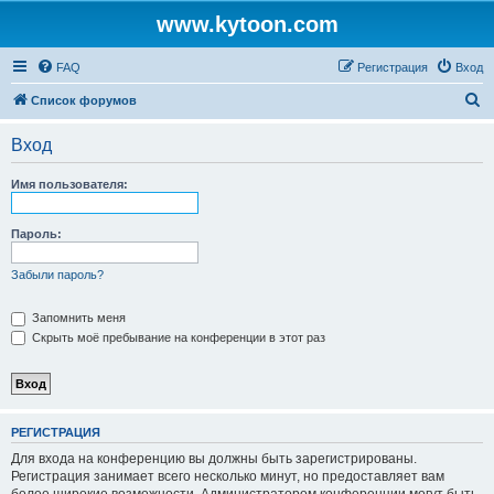
www.kytoon.com
FAQ
Регистрация
Вход
П
Список форумов
о
Вход
и
с
Имя пользователя:
к
Пароль:
Забыли пароль?
Запомнить меня
Скрыть моё пребывание на конференции в этот раз
РЕГИСТРАЦИЯ
Для входа на конференцию вы должны быть зарегистрированы.
Регистрация занимает всего несколько минут, но предоставляет вам
более широкие возможности. Администратором конференции могут быть