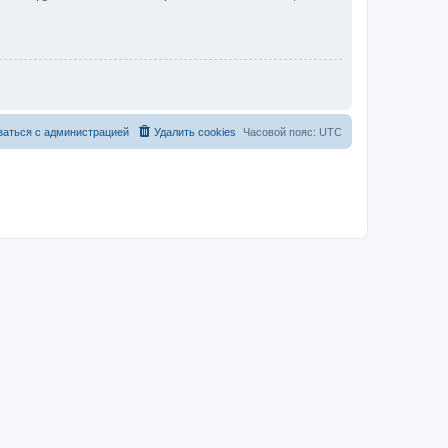
заться с администрацией
Удалить cookies
Часовой пояс:
UTC