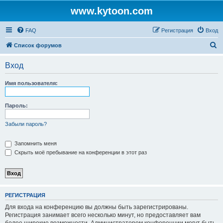
www.kytoon.com
FAQ
Регистрация
Вход
П
Список форумов
о
Вход
и
с
Имя пользователя:
к
Пароль:
Забыли пароль?
Запомнить меня
Скрыть моё пребывание на конференции в этот раз
РЕГИСТРАЦИЯ
Для входа на конференцию вы должны быть зарегистрированы.
Регистрация занимает всего несколько минут, но предоставляет вам
более широкие возможности. Администратором конференции могут быть