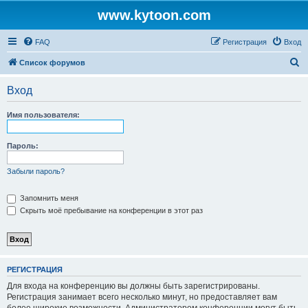
www.kytoon.com
FAQ
Регистрация
Вход
П
Список форумов
о
Вход
и
с
Имя пользователя:
к
Пароль:
Забыли пароль?
Запомнить меня
Скрыть моё пребывание на конференции в этот раз
РЕГИСТРАЦИЯ
Для входа на конференцию вы должны быть зарегистрированы.
Регистрация занимает всего несколько минут, но предоставляет вам
более широкие возможности. Администратором конференции могут быть